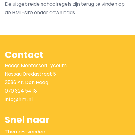
De uitgebreide schoolregels zijn terug te vinden op
de HML-site onder downloads.
Contact
Haags Montessori Lyceum
Nassau Bredastraat 5
2596 AK Den Haag
070 324 54 18
info@hml.nl
Snel naar
Thema-avonden