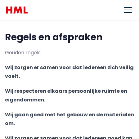
Ga naar de inhoud
Ope
Regels en afspraken
Gouden regels
Wij zorgen er samen voor dat iedereen zich veilig
voelt.
Wij respecteren elkaars persoonlijke ruimte en
eigendommen.
Wij gaan goed met het gebouw en de materialen
om.
Wij zorgen er samen voor dat iedereen goed kan